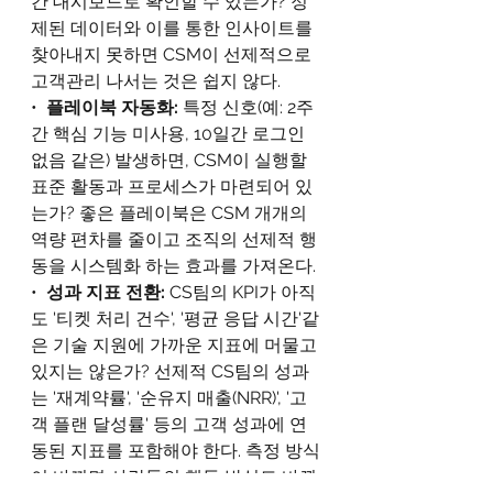
간 대시보드로 확인할 수 있는가? 정
제된 데이터와 이를 통한 인사이트를 
찾아내지 못하면 CSM이 선제적으로 
고객관리 나서는 것은 쉽지 않다.
•  
플레이북 자동화: 
특정 신호(예: 2주
간 핵심 기능 미사용, 10일간 로그인 
없음 같은) 발생하면, CSM이 실행할 
표준 활동과 프로세스가 마련되어 있
는가? 좋은 플레이북은 CSM 개개의 
역량 편차를 줄이고 조직의 선제적 행
동을 시스템화 하는 효과를 가져온다.
•  
성과 지표 전환: 
CS팀의 KPI가 아직
도 '티켓 처리 건수', '평균 응답 시간'같
은 기술 지원에 가까운 지표에 머물고 
있지는 않은가? 선제적 CS팀의 성과
는 '재계약률', '순유지 매출(NRR)', '고
객 플랜 달성률' 등의 고객 성과에 연
동된 지표를 포함해야 한다. 측정 방식
이 바뀌면 사람들의 행동 방식도 바뀐