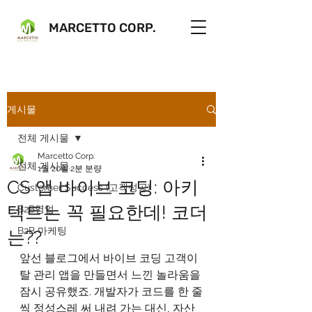
MARCETTO CORP.
게시물
전체 게시물
Marcetto Corp.
전체 게시물
1월 20일
2분 분량
CS 앱 바이브 코딩: 아키
Customer Success (고객성공)
텍트는 꼭 필요한데! 코더
B2B영업
B2B 마케팅
는??
앞선 블로그에서 바이브 코딩 고객이
탈 관리 앱을 만들면서 느낀 놀라움을 
잠시 공유했죠. 개발자가 코드를 한 줄
씩 정성스레 써 내려 가는 대신, 자산